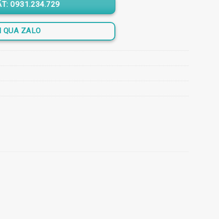
783.500 ₫.
T: 0931.234.729
N QUA ZALO