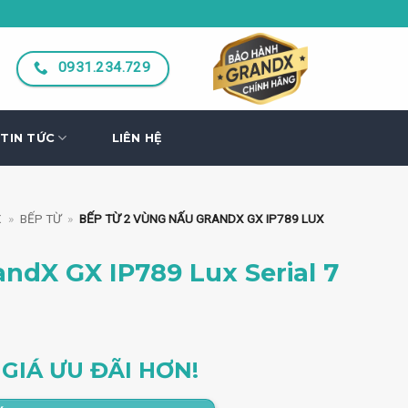
0931.234.729
TIN TỨC
LIÊN HỆ
X
»
BẾP TỪ
»
BẾP TỪ 2 VÙNG NẤU GRANDX GX IP789 LUX
ndX GX IP789 Lux Serial 7
n
GIÁ ƯU ĐÃI HƠN!