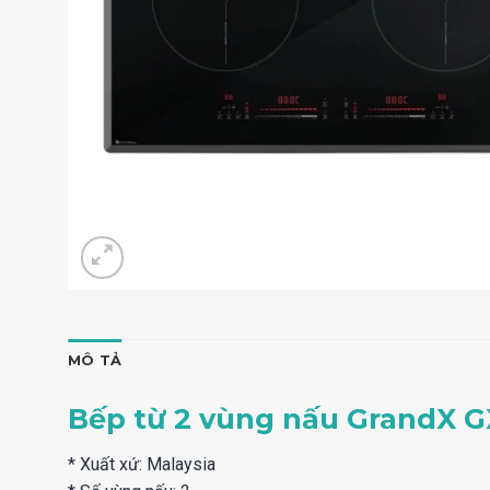
MÔ TẢ
Bếp từ 2 vùng nấu GrandX GX
* Xuất xứ: Malaysia