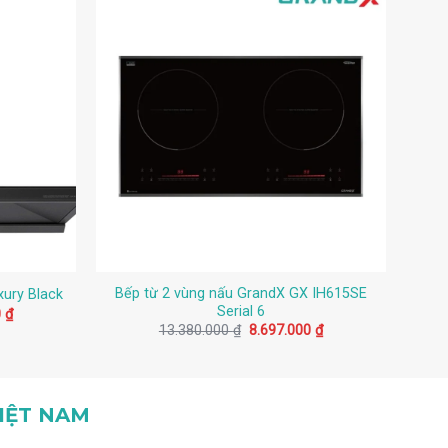
Bếp từ 2 vùng nấu GrandX GX IH615SE
Bếp
ury Black
Serial 6
Giá
0
₫
hiện
Giá
Giá
13.380.000
₫
8.697.000
₫
tại
gốc
hiện
0 ₫.
là:
là:
tại
7.598.500 ₫.
13.380.000 ₫.
là:
8.697.000 ₫.
IỆT NAM