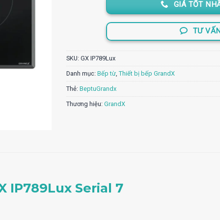
10.
GIÁ TỐT NHẤ
TƯ VẤ
SKU:
GX IP789Lux
Danh mục:
Bếp từ
,
Thiết bị bếp GrandX
Thẻ:
BeptuGrandx
Thương hiệu:
GrandX
 IP789Lux Serial 7