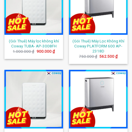
(Gói Thuê) Máy lọc không khí
(Gói Thuê) Máy Lọc Không Khí
Coway TUBA- AP-3008FH
Coway PLATFORM 600 AP-
2318D
Giá
Giá
1.000.000
₫
900.000
₫
gốc
hiện
Giá
Giá
750.000
₫
562.500
₫
là:
tại
gốc
hiện
1.000.000 ₫.
là:
là:
tại
900.000 ₫.
750.000 ₫.
là:
562.500