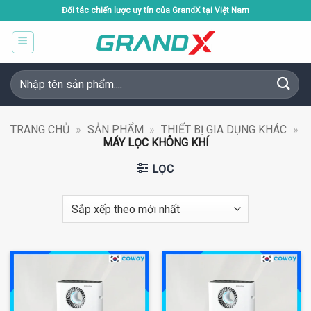
Bỏ
Đối tác chiến lược uy tín của GrandX tại Việt Nam
qua
nội
dung
Tìm
kiếm:
TRANG CHỦ
»
SẢN PHẨM
»
THIẾT BỊ GIA DỤNG KHÁC
»
MÁY LỌC KHÔNG KHÍ
LỌC