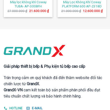
Máy lọc không khí Coway
Máy Lọc Không Khí Coway
TUBA- AP-3008FH
PLATFORM 600 AP-2318D
Giá
Giá
Giá
Giá
27.000.000
₫
21.600.000
₫
21.000.000
₫
12.600.000
₫
gốc
hiện
gốc
hiện
là:
tại
là:
tại
27.000.000 ₫.
là:
21.000.000 ₫.
là:
21.600.000 ₫.
12.6
Giải pháp thiết bị bếp & Phụ kiện tủ bếp cao cấp
Trân trọng cảm ơn quý khách đã đến thăm website đối tác
chiến lược từ
GrandX.
GrandX-VN
cam kết toàn bộ sản phẩm phân phối đều đạt
tiêu chuẩn chất lượng và bảo hành chính hãng.
HOTLINE
E-MAIL