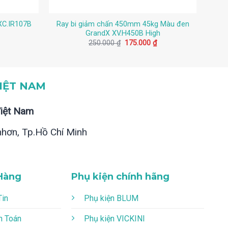
XC.IR107B
Ray bi giảm chấn 450mm 45kg Màu đen
Bả
GrandX XV.H450B High
iá
Giá
Giá
250.000
₫
175.000
₫
iện
gốc
hiện
i
là:
tại
:
250.000 ₫.
là:
2.400 ₫.
175.000 ₫.
IỆT NAM
Việt Nam
nhơn, Tp.Hồ Chí Minh
Hàng
Phụ kiện chính hãng
Tin
Phụ kiện BLUM
h Toán
Phụ kiện VICKINI