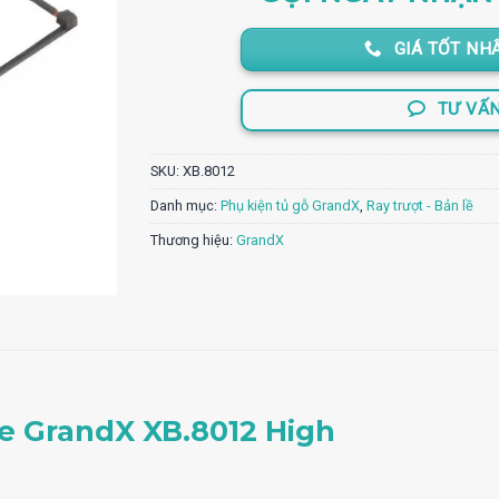
420.000 ₫.
là:
294.000 ₫
GIÁ TỐT NHẤ
TƯ VẤ
SKU:
XB.8012
Danh mục:
Phụ kiện tủ gỗ GrandX
,
Ray trượt - Bản lề
Thương hiệu:
GrandX
e GrandX XB.8012 High