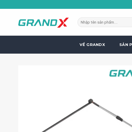
Bỏ
qua
nội
Tìm
dung
kiếm:
VỀ GRANDX
SẢN 