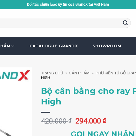
Đối tác chiến lược uy tín của GrandX tại Việt Nam
PHẨM
CATALOGUE GRANDX
SHOWROOM
TRANG CHỦ
»
SẢN PHẨM
»
PHỤ KIỆN TỦ GỖ GRA
HIGH
Bộ cân bằng cho ray 
High
Giá
Giá
420.000
₫
294.000
₫
gốc
hiện
GỌI NGAY NHẬN 
là:
tại