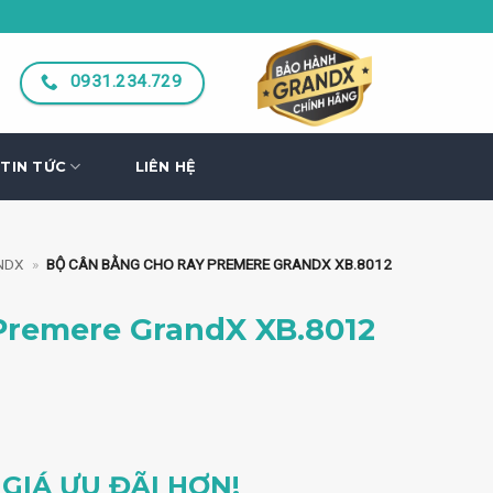
0931.234.729
TIN TỨC
LIÊN HỆ
NDX
»
BỘ CÂN BẰNG CHO RAY PREMERE GRANDX XB.8012
Premere GrandX XB.8012
GIÁ ƯU ĐÃI HƠN!