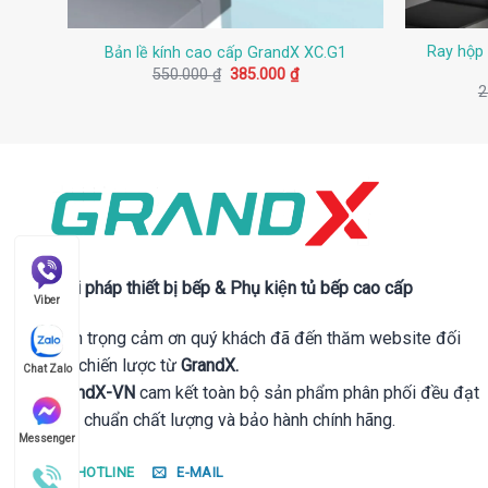
Ray hộp
Bản lề kính cao cấp GrandX XC.G1
Giá
Giá
550.000
₫
385.000
₫
gốc
hiện
2
là:
tại
550.000 ₫.
là:
385.000 ₫.
Giải pháp thiết bị bếp & Phụ kiện tủ bếp cao cấp
Viber
Trân trọng cảm ơn quý khách đã đến thăm website đối
tác chiến lược từ
GrandX.
Chat Zalo
GrandX-VN
cam kết toàn bộ sản phẩm phân phối đều đạt
tiêu chuẩn chất lượng và bảo hành chính hãng.
Messenger
HOTLINE
E-MAIL