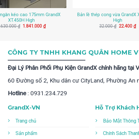
 ngăn kéo cao 175mm GrandX
Bản lề thép cong vừa GrandX 
XT.450H High
High
Giá
Giá
Giá
G
.630.000
₫
1.841.000
₫
32.000
₫
22.400
₫
gốc
hiện
gốc
h
là:
tại
là:
tạ
2.630.000 ₫.
là:
32.000 ₫.
là
1.841.000 ₫.
2
CÔNG TY TNHH KHANG QUÂN HOME V
Đại Lý Phân Phối Phụ Kiện GrandX chính hãng tại 
60 Đường số 2, Khu dân cư CityLand, Phường An 
Hotline
: 0931.234.729
GrandX-VN
Hỗ Trợ Khách 
Trang chủ
Bảo Mật Thông 
Sản phẩm
Chính Sách Than