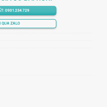
.
T: 0931.234.729
N QUA ZALO