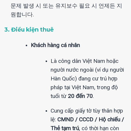
문제 발생 시 또는 유지보수 필요 시 언제든 지
원합니다.
3. Điều kiện thuê
Khách hàng cá nhân
Là công dân Việt Nam hoặc
người nước ngoài (ví dụ người
Hàn Quốc) đang cư trú hợp
pháp tại Việt Nam, trong độ
tuổi từ
20 đến 70
.
Cung cấp giấy tờ tùy thân hợp
lệ:
CMND / CCCD / Hộ chiếu /
Thẻ tạm trú
, có thời hạn còn