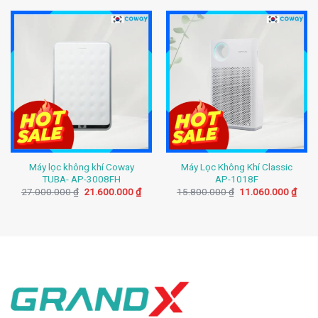
Máy lọc không khí Coway
Máy Lọc Không Khí Classic
TUBA- AP-3008FH
AP-1018F
Giá
Giá
Giá
Giá
27.000.000
₫
21.600.000
₫
15.800.000
₫
11.060.000
₫
gốc
hiện
gốc
hiện
là:
tại
là:
tại
27.000.000 ₫.
là:
15.800.000 ₫.
là:
21.600.000 ₫.
11.0