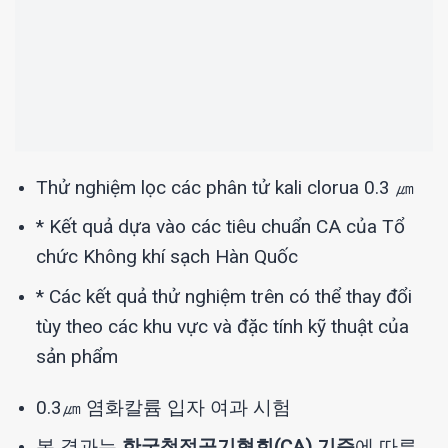
Thử nghiệm lọc các phân tử kali clorua 0.3 ㎛
* Kết quả dựa vào các tiêu chuẩn CA của Tổ
chức Không khí sạch Hàn Quốc
* Các kết quả thử nghiệm trên có thể thay đổi
tùy theo các khu vực và đặc tính kỹ thuật của
sản phẩm
0.3㎛ 염화칼륨 입자 여과 시험
본 결과는
한국청정공기협회(CA) 기준
에 따른