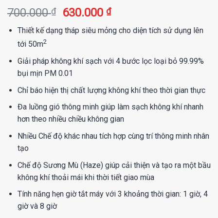
Giá
Giá
700.000
₫
630.000
₫
gốc
hiện
Thiết kế dạng tháp siêu mỏng cho diện tích sử dụng lên
là:
tại
2
tới 50m
700.000 ₫.
là:
630.000 ₫.
Giải pháp không khí sạch với 4 bước lọc loại bỏ 99.99%
bụi mịn PM 0.01
Chỉ báo hiện thị chất lượng không khí theo thời gian thực
Đa luồng gió thông minh giúp làm sạch không khí nhanh
hơn theo nhiều chiều không gian
Nhiều Chế độ khác nhau tích hợp cùng trí thông minh nhân
tạo
Chế độ Sương Mù (Haze) giúp cải thiện và tạo ra một bầu
không khí thoải mái khi thời tiết giao mùa
Tính năng hẹn giờ tắt máy với 3 khoảng thời gian: 1 giờ, 4
giờ và 8 giờ