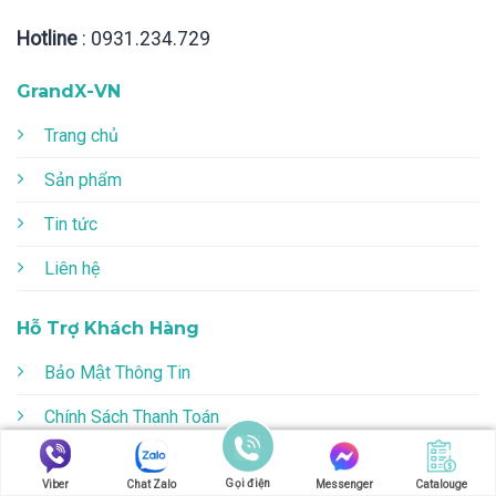
Hotline
: 0931.234.729
GrandX-VN
Trang chủ
Sản phẩm
Tin tức
Liên hệ
Hỗ Trợ Khách Hàng
Bảo Mật Thông Tin
Chính Sách Thanh Toán
Chính Sách Vận Chuyển
Gọi điện
Viber
Chat Zalo
Messenger
Catalouge