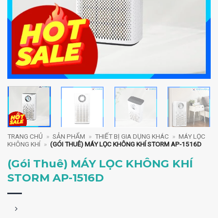
TRANG CHỦ
»
SẢN PHẨM
»
THIẾT BỊ GIA DỤNG KHÁC
»
MÁY LỌC
KHÔNG KHÍ
»
(GÓI THUÊ) MÁY LỌC KHÔNG KHÍ STORM AP-1516D
(Gói Thuê) MÁY LỌC KHÔNG KHÍ
STORM AP-1516D