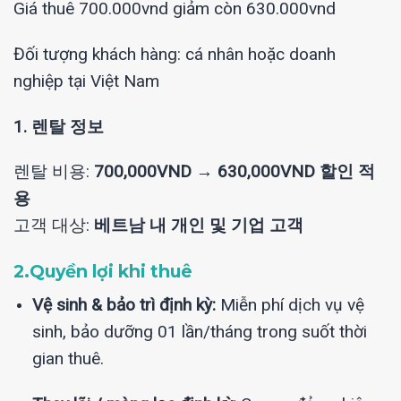
Giá thuê 700.000vnd giảm còn 630.000vnd
Đối tượng khách hàng: cá nhân hoặc doanh
nghiệp tại Việt Nam
1. 렌탈 정보
렌탈 비용:
700,000VND → 630,000VND 할인 적
용
고객 대상:
베트남 내 개인 및 기업 고객
2.Quyền lợi khi thuê
Vệ sinh & bảo trì định kỳ:
Miễn phí dịch vụ vệ
sinh, bảo dưỡng 01 lần/tháng trong suốt thời
gian thuê.