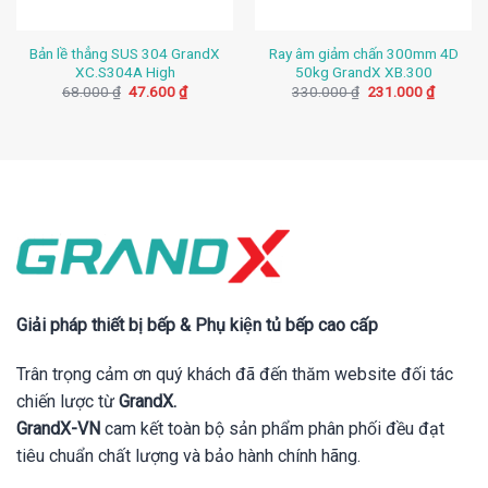
Bản lề thẳng SUS 304 GrandX
Ray âm giảm chấn 300mm 4D
XC.S304A High
50kg GrandX XB.300
Giá
Giá
Giá
Giá
68.000
₫
47.600
₫
330.000
₫
231.000
₫
gốc
hiện
gốc
hiện
là:
tại
là:
tại
68.000 ₫.
là:
330.000 ₫.
là:
47.600 ₫.
231.000
Giải pháp thiết bị bếp & Phụ kiện tủ bếp cao cấp
Trân trọng cảm ơn quý khách đã đến thăm website đối tác
chiến lược từ
GrandX.
GrandX-VN
cam kết toàn bộ sản phẩm phân phối đều đạt
tiêu chuẩn chất lượng và bảo hành chính hãng.