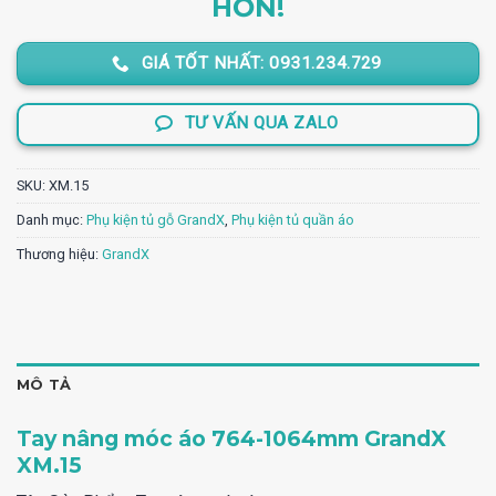
HƠN!
2.534.000 ₫.
GIÁ TỐT NHẤT: 0931.234.729
TƯ VẤN QUA ZALO
SKU:
XM.15
Danh mục:
Phụ kiện tủ gỗ GrandX
,
Phụ kiện tủ quần áo
Thương hiệu:
GrandX
MÔ TẢ
Tay nâng móc áo 764-1064mm GrandX
XM.15