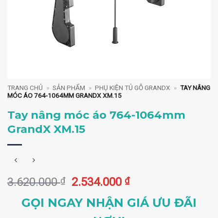
TRANG CHỦ
»
SẢN PHẨM
»
PHỤ KIỆN TỦ GỖ GRANDX
»
TAY NÂNG
MÓC ÁO 764-1064MM GRANDX XM.15
Tay nâng móc áo 764-1064mm
GrandX XM.15
Giá
Giá
3.620.000
₫
2.534.000
₫
gốc
hiện
GỌI NGAY NHẬN GIÁ ƯU ĐÃI
là:
tại
3.620.000 ₫.
là: